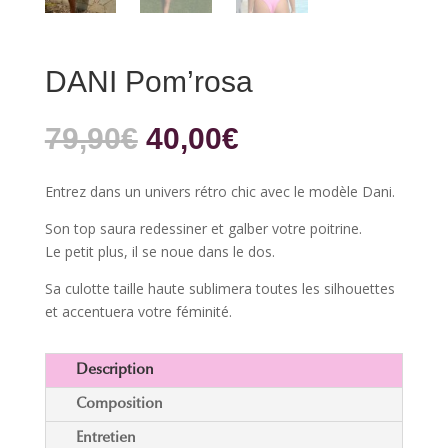
DANI Pom’rosa
Le
Le
79,90
€
40,00
€
prix
prix
initial
actuel
Entrez dans un univers rétro chic avec le modèle Dani.
était :
est :
79,90€.
40,00€.
Son top saura redessiner et galber votre poitrine.
Le petit plus, il se noue dans le dos.
Sa culotte taille haute sublimera toutes les silhouettes
et accentuera votre féminité.
Description
Composition
Entretien