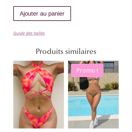
Ajouter au panier
A
l
Guide des tailles
t
e
Produits similaires
r
n
a
Promo !
t
i
v
e
: