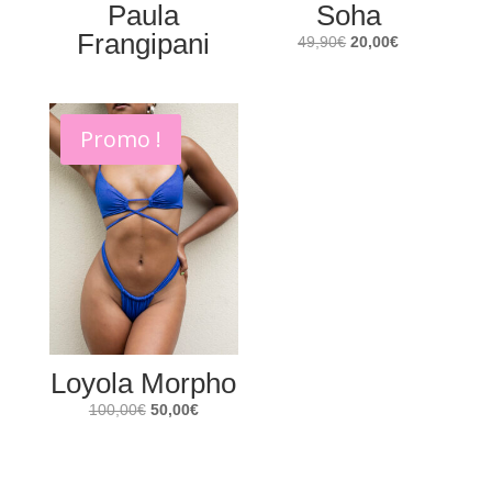
Paula
Soha
Frangipani
Le
Le
49,90
€
20,00
€
prix
prix
initial
actuel
était :
est :
Promo !
49,90€.
20,00€.
Loyola Morpho
Le
Le
100,00
€
50,00
€
prix
prix
initial
actuel
était :
est :