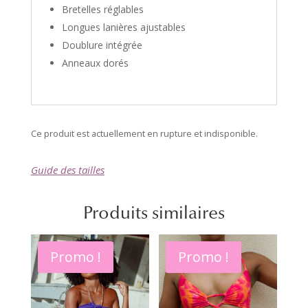
Bretelles réglables
Longues lanières ajustables
Doublure intégrée
Anneaux dorés
Ce produit est actuellement en rupture et indisponible.
A
l
Guide des tailles
t
e
Produits similaires
r
n
a
Promo !
Promo !
t
i
v
e