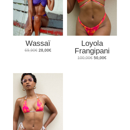
:
Wassaï
Loyola
Frangipani
Le
Le
69,90
€
28,00
€
prix
prix
Le
Le
100,00
€
50,00
€
initial
actuel
prix
prix
était :
est :
initial
actuel
69,90€.
28,00€.
était :
est :
100,00€.
50,00€.